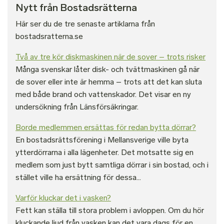
Nytt från Bostadsrätterna
Här ser du de tre senaste artiklarna från
bostadsratterna.se
Två av tre kör diskmaskinen när de sover – trots risker
Många svenskar låter disk- och tvättmaskinen gå när
de sover eller inte är hemma – trots att det kan sluta
med både brand och vattenskador. Det visar en ny
undersökning från Länsförsäkringar.
Borde medlemmen ersättas för redan bytta dörrar?
En bostadsrättsförening i Mellansverige ville byta
ytterdörrarna i alla lägenheter. Det motsatte sig en
medlem som just bytt samtliga dörrar i sin bostad, och i
stället ville ha ersättning för dessa...
Varför kluckar det i vasken?
Fett kan ställa till stora problem i avloppen. Om du hör
kluckande ljud från vasken kan det vara dags för en