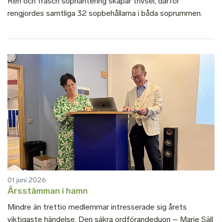
Ren och fräsch sophantering skapar trivsel, därför
rengjordes samtliga 32 sopbehållarna i båda soprummen.
01 juni 2026
Årsstämman i hamn
Mindre än trettio medlemmar intresserade sig årets
viktigaste händelse. Den säkra ordförandeduon – Marie Säll