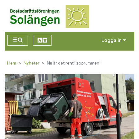
Hoppa till huvudinnehåll
Logga in
Hem
Nyheter
Nu är det rent i soprummen!