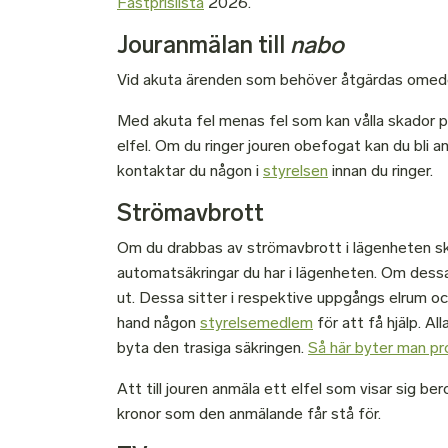
Fastprislista
2026.
Jouranmälan till
nabo
Vid akuta ärenden som behöver åtgärdas omedel
Med akuta fel menas fel som kan vålla skador på 
elfel. Om du ringer jouren obefogat kan du bli a
kontaktar du någon i
styrelsen
innan du ringer.
Strömavbrott
Om du drabbas av strömavbrott i lägenheten ska
automatsäkringar du har i lägenheten. Om dessa 
ut. Dessa sitter i respektive uppgångs elrum och
hand någon
styrelsemedlem
för att få hjälp. All
byta den trasiga säkringen.
Så här byter man pr
Att till jouren anmäla ett elfel som visar sig b
kronor som den anmälande får stå för.