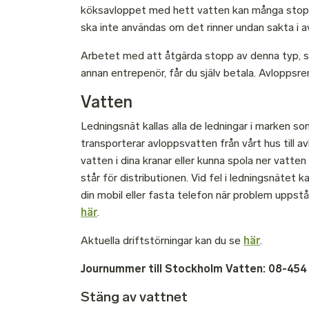
köksavloppet med hett vatten kan många stopp 
ska inte användas om det rinner undan sakta i a
Arbetet med att åtgärda stopp av denna typ, s
annan entrepenör, får du själv betala. Avloppsr
Vatten
Ledningsnät kallas alla de ledningar i marken so
transporterar avloppsvatten från vårt hus till a
vatten i dina kranar eller kunna spola ner vatte
står för distributionen. Vid fel i ledningsnätet
din mobil eller fasta telefon när problem uppstå
här
.
Aktuella driftstörningar kan du se
här
.
Journummer till Stockholm Vatten: 08-454
Stäng av vattnet