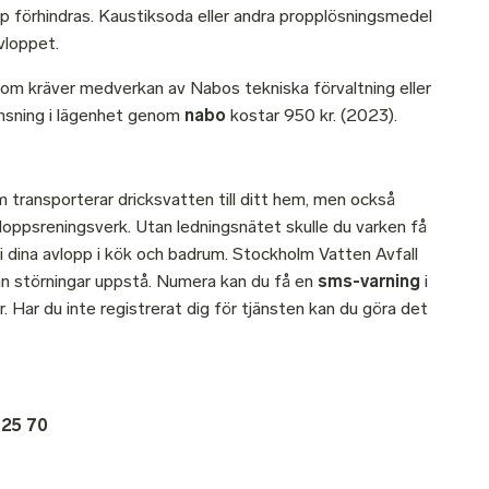
förhindras. Kaustiksoda eller andra propplösningsmedel
vloppet.
om kräver medverkan av Nabos tekniska förvaltning eller
ensning i lägenhet genom
nabo
kostar 950 kr. (2023).
m transporterar dricksvatten till ditt hem, men också
vloppsreningsverk. Utan ledningsnätet skulle du varken få
n i dina avlopp i kök och badrum. Stockholm Vatten Avfall
 kan störningar uppstå. Numera kan du få en
sms-varning
i
r. Har du inte registrerat dig för tjänsten kan du göra det
 25 70