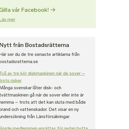
Gilla vår Facebook!
Läs mer
Nytt från Bostadsrätterna
Här ser du de tre senaste artiklarna från
bostadsratterna.se
Två av tre kör diskmaskinen när de sover –
trots risker
Många svenskar låter disk- och
tvättmaskinen gå när de sover eller inte är
hemma – trots att det kan sluta med både
brand och vattenskador. Det visar en ny
undersökning från Länsförsäkringar.
Borde medlemmen ersättas för redan bytta