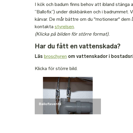
I kök och badum finns behov att ibland stänga a
”Ballofix”) under diskbänken och i badrummet. Va
kärvar. De mår bättre om du "motionerar" dem årl
kontakta
styrelsen
.
(Klicka på bilden för större format).
Har du fått en vattenskada?
Läs
broschyren
om vattenskador i bostadsr
Klicka för större bild.
Ballofixventil
Ballofixventil