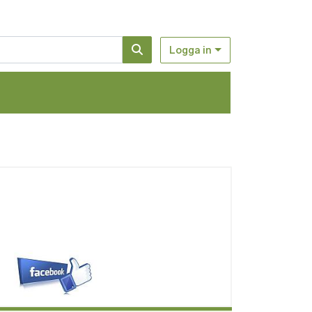
Logga in
d