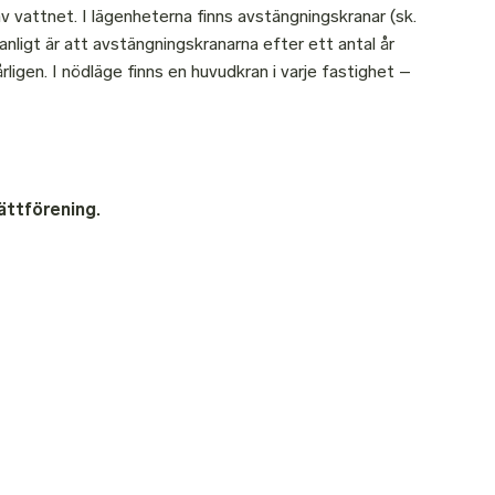
v vattnet. I lägenheterna finns avstängningskranar (sk.
nligt är att avstängningskranarna efter ett antal år
igen. I nödläge finns en huvudkran i varje fastighet –
ättförening.