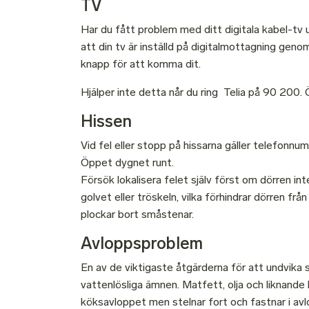
TV
Har du fått problem med ditt digitala kabel-tv u
att din tv är inställd på digitalmottagning g
knapp för att komma dit.
Hjälper inte detta når du ring Telia på 90 200.
Hissen
Vid fel eller stopp på hissarna gäller telefonn
Öppet dygnet runt.
Försök lokalisera felet själv först om dörren int
golvet eller tröskeln, vilka förhindrar dörren f
plockar bort småstenar.
Avloppsproblem
En av de viktigaste åtgärderna för att undvika s
vattenlösliga ämnen. Matfett, olja och liknande k
köksavloppet men stelnar fort och fastnar i av