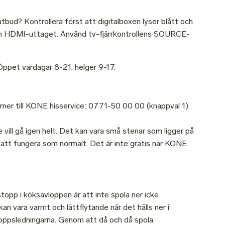
tbud? Kontrollera först att digitalboxen lyser blått och
enom HDMI-uttaget. Använd tv-fjärrkontrollens SOURCE-
 Öppet vardagar 8-21, helger 9-17.
ummer till KONE hisservice: 0771-50 00 00 (knappval 1).
e vill gå igen helt. Det kan vara små stenar som ligger på
rån att fungera som normalt. Det är inte gratis när KONE
topp i köksavloppen är att inte spola ner icke
an vara varmt och lättflytande när det hälls ner i
loppsledningarna. Genom att då och då spola