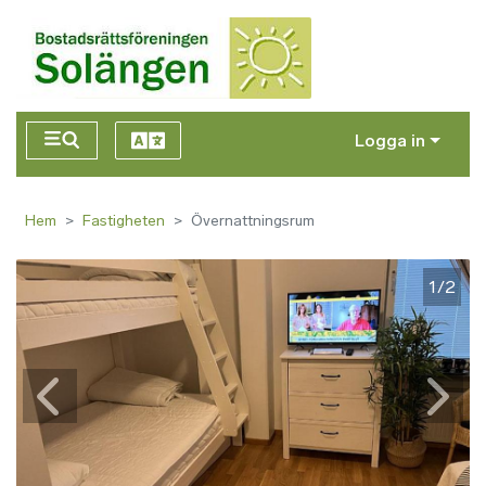
Hoppa till huvudinnehåll
Logga in
Hem
Fastigheten
Övernattningsrum
1/2