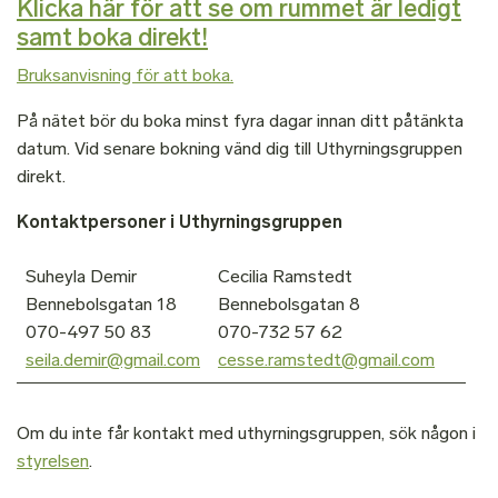
Klicka här för att se om rummet är ledigt
samt boka direkt!
Bruksanvisning för att boka
.
På nätet bör du boka minst fyra dagar innan ditt påtänkta
datum. Vid senare bokning vänd dig till Uthyrningsgruppen
direkt.
Kontaktpersoner i Uthyrningsgruppen
Suheyla Demir
Cecilia Ramstedt
Bennebolsgatan 18
Bennebolsgatan 8
070-497 50 83
070-732 57 62
seila.demir@gmail.com
cesse.ramstedt@gmail.com
Om du inte får kontakt med uthyrningsgruppen, sök någon i
styrelsen
.